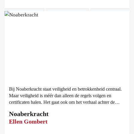
Bij Noaberkracht staat veiligheid en betrokkenheid centraal.
Maar veiligheid is méér dan alleen de regels volgen en
certificaten halen. Het gaat ook om het verhaal achter de
mens. Met werknemers met een afstand tot de arbeidsmarkt is
Noaberkracht
er een sterke behoefte aan maatwerk cursussen.
Ellen Gombert