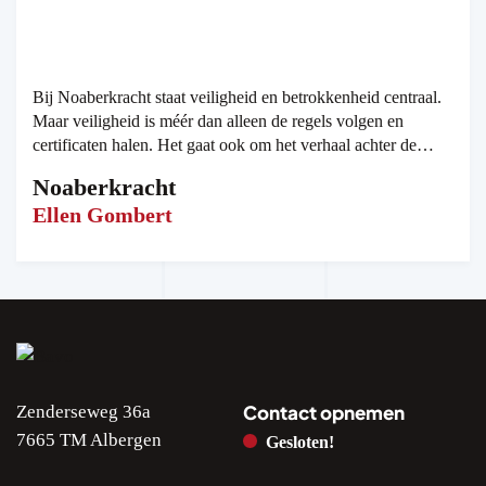
Bij Noaberkracht staat veiligheid en betrokkenheid centraal.
Maar veiligheid is méér dan alleen de regels volgen en
certificaten halen. Het gaat ook om het verhaal achter de
mens. Met werknemers met een afstand tot de arbeidsmarkt is
Noaberkracht
er een sterke behoefte aan maatwerk cursussen.
Ellen Gombert
Contact opnemen
Zenderseweg 36a
7665 TM Albergen
Gesloten!