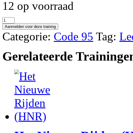
12 op voorraad
Leefstijl
(met
Aanmelden voor deze training
e-
Categorie:
Code 95
Tag:
Lee
learning)
aantal
Gerelateerde Traininge