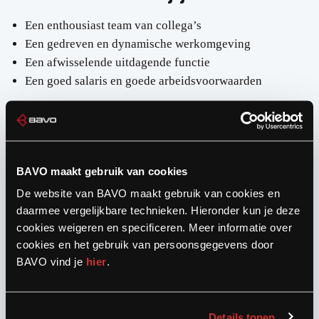
Een enthousiast team van collega’s
Een gedreven en dynamische werkomgeving
Een afwisselende uitdagende functie
Een goed salaris en goede arbeidsvoorwaarden
Wil jij ons team komen versterken? Stuur dan je CV en
motivatie dan naar
e.brand@bavo.nu.
Voor meer
BAVO maakt gebruik van cookies
informatie over de functie kun je telefonisch contact
De website van BAVO maakt gebruik van cookies en
opnemen met Elise Brand via 06-83542645.
daarmee vergelijkbare technieken. Hieronder kun je deze
cookies weigeren en specificeren. Meer informatie over
cookies en het gebruik van persoonsgegevens door
BAVO vind je
hier
.
Details tonen