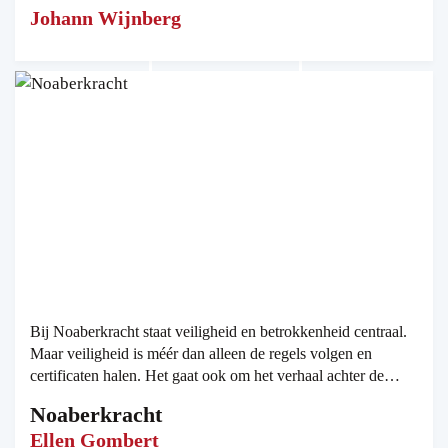
Johann Wijnberg
Bij Noaberkracht staat veiligheid en betrokkenheid centraal.
Maar veiligheid is méér dan alleen de regels volgen en
certificaten halen. Het gaat ook om het verhaal achter de
mens. Met werknemers met een afstand tot de arbeidsmarkt is
Noaberkracht
er een sterke behoefte aan maatwerk cursussen.
Ellen Gombert