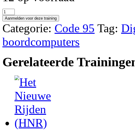
Digitale
tachograaf
Aanmelden voor deze training
aantal
Categorie:
Code 95
Tag:
Di
boordcomputers
Gerelateerde Traininge