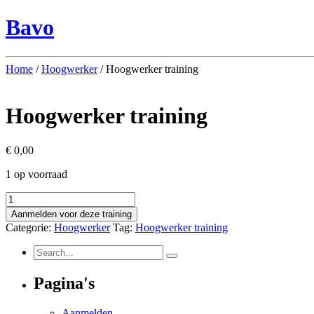
Bavo
Home
/
Hoogwerker
/ Hoogwerker training
Hoogwerker training
€
0,00
1 op voorraad
Hoogwerker
training
Aanmelden voor deze training
aantal
Categorie:
Hoogwerker
Tag:
Hoogwerker training
Pagina's
Aanmelden