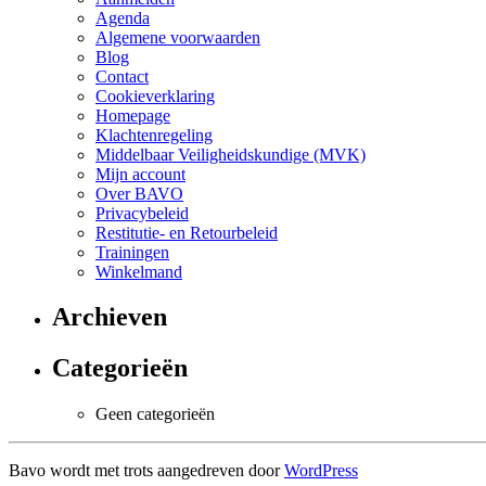
Agenda
Algemene voorwaarden
Blog
Contact
Cookieverklaring
Homepage
Klachtenregeling
Middelbaar Veiligheidskundige (MVK)
Mijn account
Over BAVO
Privacybeleid
Restitutie- en Retourbeleid
Trainingen
Winkelmand
Archieven
Categorieën
Geen categorieën
Bavo wordt met trots aangedreven door
WordPress