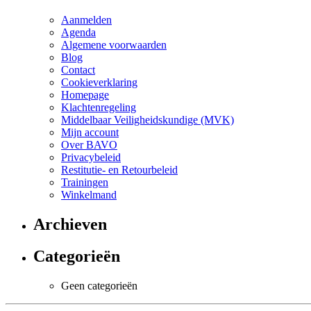
Aanmelden
Agenda
Algemene voorwaarden
Blog
Contact
Cookieverklaring
Homepage
Klachtenregeling
Middelbaar Veiligheidskundige (MVK)
Mijn account
Over BAVO
Privacybeleid
Restitutie- en Retourbeleid
Trainingen
Winkelmand
Archieven
Categorieën
Geen categorieën