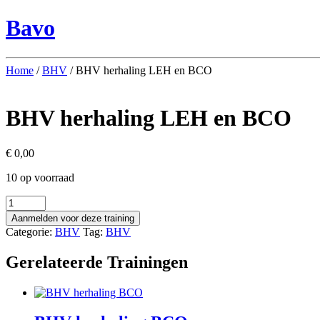
Bavo
Home
/
BHV
/ BHV herhaling LEH en BCO
BHV herhaling LEH en BCO
€
0,00
10 op voorraad
BHV
herhaling
Aanmelden voor deze training
LEH
Categorie:
BHV
Tag:
BHV
en
BCO
Gerelateerde Trainingen
aantal